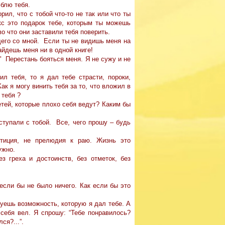
юблю тебя.
рил, что с тобой что-то не так или что ты
кс это подарок тебе, которым ты можешь
во что они заставили тебя поверить.
щего со мной. Если ты не видишь меня на
найдешь меня ни в одной книге!
" Перестань бояться меня. Я не сужу и не
л тебя, то я дал тебе страсти, пороки,
ак я могу винить тебя за то, что вложил в
 тебя ?
етей, которые плохо себя ведут? Каким бы
оступали с тобой. Все, чего прошу – будь
етиция, не прелюдия к раю. Жизнь это
ужно.
з греха и достоинств, без отметок, без
 если бы не было ничего. Как если бы это
зуешь возможность, которую я дал тебе. А
 себя вел. Я спрошу: “Тебе понравилось?
ся?...”.