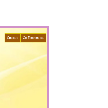
Свежее
Со-Творчество