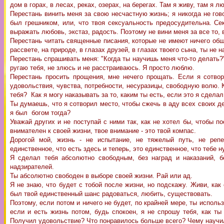
дом в горах, в лесах, реках, озерах, на берегах. Там я живу, там я л
Перестань винить меня за свою несчастную жизнь; я никогда не гово
был грешником, или, что твоя сексуальность предосудительна. Се
выражать любовь, экстаз, радость. Поэтому не вини меня за все то, 
Перестань читать священные писания, которые не имеют ничего об
рассвете, на природе, в глазах друзей, в глазах твоего сына, ты не 
Перестань спрашивать меня: "Когда ты научишь меня что-то делать?
ругаю тебя, не злюсь и не расстраиваюсь. Я просто люблю.
Перестань просить прощения, мне нечего прощать. Если я сотвори
удовольствия, чувства, потребности, несуразицы, свободную волю. К
тебя? Как я могу наказывать за то, каким ты есть, если это я сделал
Ты думаешь, что я сотворил место, чтобы сжечь в аду всех своих д
я был богом тогда?
Уважай других и не поступай с ними так, как не хотел бы, чтобы п
внимателен к своей жизни, твое внимание - это твой компас.
Дорогой мой, жизнь - не испытание, не тяжелый путь, не реп
единственное, что есть здесь и теперь, это единственное, что тебе н
Я сделал тебя абсолютно свободным, без наград и наказаний, бе
надзирателей.
Ты абсолютно свободен в выборе своей жизни. Рай или ад.
Я не знаю, что будет с тобой после жизни, но подскажу. Живи, как
был твой единственный шанс радоваться, любить, существовать.
Поэтому, если потом и ничего не будет, по крайней мере, ты исполь
если и есть жизнь потом, будь спокоен, я не спрошу тебя, как ты
Получил удовольствие? Что понравилось больше всего? Чему научил