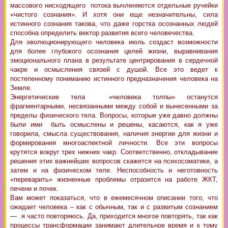
массового нисходящего потока вычленяются отдельные ручейки
«чистого сознания». И хотя они еще незначительны, сила
истинного сознания такова, что даже горстка осознанных людей
способна определить вектор развития всего человечества.
Для эволюционирующего человека июль создаст возможности
для более глубокого осознания целей жизни, выравнивания
эмоционального плана в результате центрирования в сердечной
чакре и осмысления связей с душой. Все это ведет к
постепенному пониманию истинного предназначения человека на
Земле.
Энергетические тела «человека толпы» останутся
фрагментарными, несвязанными между собой и вынесенными за
пределы физического тела. Вопросы, которые уже давно должны
были ими быть осмыслены и решены, касаются, как я уже
говорила, смысла существования, наличия энергии для жизни и
формирования многоаспектной личности. Все эти вопросы
крутятся вокруг трех нижних чакр. Соответственно, откладывание
решения этих важнейших вопросов скажется на психосоматике, а
затем и на физическом теле. Неспособность и неготовность
«переварить» жизненные проблемы отразится на работе ЖКТ,
печени и почек.
Вам может показаться, что в ежемесячном описании того, что
ожидает человека – как с обычным, так и с развитым сознанием
— я часто повторяюсь. Да, приходится многое повторять, так как
процессы трансформации занимают длительное время и к тому