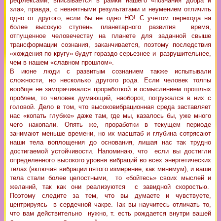
рефлексами, вписывается в рамки нашего «познания добра и
зла», правда, с невнятными результатами и неумением отличить
одно от другого, если бы не одно НО! С учетом перехода на
более высокую ступень планетарного развития время,
отпущенное человечеству на планете для заданной свыше
трансформации сознания, заканчивается, поэтому последствия
«хождения по кругу» будут гораздо серьезнее и разрушительнее,
чем в нашем «славном прошлом».
В июне люди с развитым сознанием также испытывали
сложности, но несколько другого рода. Если человек толпы
вообще не заморачивался проработкой и осмыслением прошлых
проблем, то человек думающий, наоборот, погружался в них с
головой. Дело в том, что высоковибрационная среда заставляет
нас «копать глубже» даже там, где мы, казалось бы, уже много
чего накопали. Опять же, проработки в текущем периоде
занимают меньше времени, но их масштаб и глубина сотрясают
наши тела воплощения до основания, лишая нас так трудно
достигаемой устойчивости. Напоминаю, что если вы достигли
определенного высокого уровня вибраций во всех энергетических
телах (включая вибрации пятого измерение, как минимум), и ваши
тела стали более целостными, то «бойтесь» своих мыслей и
желаний, так как они реализуются с завидной скоростью.
Поэтому следите за тем, что вы думаете и чувствуете,
центрируясь в сердечной чакре. Так вы научитесь отличать то,
что вам действительно нужно, т. есть рождается внутри вашей