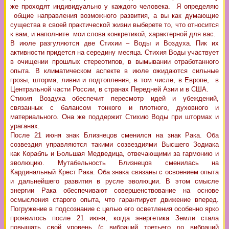
же проходят индивидуально у каждого человека. Я определяю
общие направления возможного развития, а вы как думающие
существа в своей практической жизни выберете то, что относится
к вам, и наполните мои слова конкретикой, характерной для вас.
В июле разгуляются две Стихии – Воды и Воздуха. Пик их
активности придется на середину месяца. Стихия Воды участвует
в очищении прошлых стереотипов, в вымывании отработанного
опыта. В климатическом аспекте в июле ожидаются сильные
грозы, шторма, ливни и подтопления, в том числе, в Европе, в
Центральной части России, в странах Передней Азии и в США.
Стихия Воздуха обеспечит пересмотр идей и убеждений,
связанных с балансом тонкого и плотного, духовного и
материального. Она же поддержит Стихию Воды при штормах и
ураганах.
После 21 июня знак Близнецов сменился на знак Рака. Оба
созвездия управляются такими созвездиями Высшего Зодиака
как Корабль и Большая Медведица, отвечающими за гармонию и
эволюцию. Мутабельность Близнецов сменилась на
Кардинальный Крест Рака. Оба знака связаны с освоением опыта
и дальнейшего развития в русле эволюции. В этом смысле
энергии Рака обеспечивают совершенствование на основе
осмысления старого опыта, что гарантирует движение вперед.
Погружение в подсознание с целью его осветления особенно ярко
проявилось после 21 июня, когда энергетика Земли стала
повышать свой уровень (с вибраций третьего до вибраций