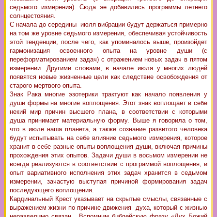
седьмого измерения). Сюда эе добавились программы летнего
солнцестояния.
С начала до середины июля вибрации будут держаться примерно
на том же уровне седьмого измерения, обеспечивая устойчивость
этой тенденции, после чего, как упоминалось выше, произойдет
гармонизация освоенного опыта на уровне души (с
переформатированием задач) с отражением новых задач в пятом
измерении. Другими словами, в начале июля у многих людей
появятся новые жизненные цели как следствие освобождения от
старого мертвого опыта.
Знак Рака многие эзотерики трактуют как начало появления у
души формы на многие воплощения. Этот знак воплощает в себе
некий мир причин высшего плана, в соответствии с которыми
душа принимает материальную форму. Выше я говорила о том,
что в июле наша планета, а также сознание развитого человека
будут испытывать на себе влияние седьмого измерения, которое
хранит в себе разные опыты воплощения души, включая причины
прохождения этих опытов. Задачи души в восьмом измерении не
всегда реализуются в соответствии с программой воплощения, и
опыт вариативного исполнения этих задач хранится в седьмом
измерении, зачастую выступая причиной формирования задач
последующего воплощения.
Кардинальный Крест указывает на скрытые смыслы, связанные с
выражением жизни по причине движения духа, который с жизнью
неразделимо связан. Вспомним библейскую фразу «Дух Божий