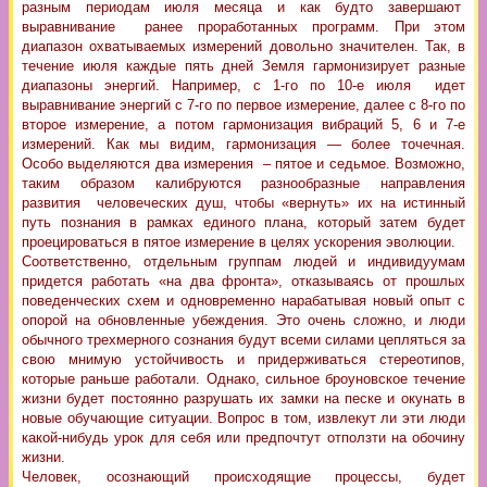
разным периодам июля месяца и как будто завершают
выравнивание ранее проработанных программ. При этом
диапазон охватываемых измерений довольно значителен. Так, в
течение июля каждые пять дней Земля гармонизирует разные
диапазоны энергий. Например, с 1-го по 10-е июля идет
выравнивание энергий с 7-го по первое измерение, далее с 8-го по
второе измерение, а потом гармонизация вибраций 5, 6 и 7-е
измерений. Как мы видим, гармонизация — более точечная.
Особо выделяются два измерения – пятое и седьмое. Возможно,
таким образом калибруются разнообразные направления
развития человеческих душ, чтобы «вернуть» их на истинный
путь познания в рамках единого плана, который затем будет
проецироваться в пятое измерение в целях ускорения эволюции.
Соответственно, отдельным группам людей и индивидуумам
придется работать «на два фронта», отказываясь от прошлых
поведенческих схем и одновременно нарабатывая новый опыт с
опорой на обновленные убеждения. Это очень сложно, и люди
обычного трехмерного сознания будут всеми силами цепляться за
свою мнимую устойчивость и придерживаться стереотипов,
которые раньше работали. Однако, сильное броуновское течение
жизни будет постоянно разрушать их замки на песке и окунать в
новые обучающие ситуации. Вопрос в том, извлекут ли эти люди
какой-нибудь урок для себя или предпочтут отползти на обочину
жизни.
Человек, осознающий происходящие процессы, будет