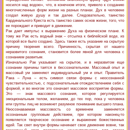
носился над водою», что, в конечном итоге, привело к созданию
многочисленных форм жизни на разных планах. Дух в человеке
создал живую душу и так далее. Следовательно, таинство
Кардинального Креста есть таинство самих основ жизни, того, что
ее порождает и приводит в движение.
Рак дает импульс к выражению Духа на физическом плане. К
тому же Рак есть водный знак – отсылка к библейской воде, из
которой все было создано. Здесь также есть указание на скрытую
причину творения всего. Причинность, скрытая от нашего
неразвитого сознания, становится более явной для человека с
сознанием развитым.
Изначально Рак указывает на скрытое, и в неразвитом еще
сознании причины таятся в бессознательном. Массовый опыт и
массовый ум заменяют индивидуальный ум и опыт. Правитель
Рака – Луна – есть символ связи формы с неосознанной
чувствительностью, с подсознательным отождествлением себя с
формой, и во многом это означает массовое восприятие формы.
Это — знак массового сознания, которое регулируется
эмоциональным телом, желанием, до тех пор, пока у человека
или группы лиц не возникнет разумное понимание высшего плана.
Неосознаваемая массовость со временем заменяется
осознанным групповым действием, при котором наконец-то
появляется творческое осознание и выражение божественных
идей. Так свет внутри формы начинает свое движение вовне, так