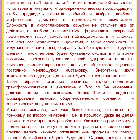
внимательно наблюдать за событиями с позиции нейтральности,
использовать интуицию и одновременно анализ происходящего,
чтобы предвидеть развитие событий и выбрать наиболее
эффективное действие с предсказуемым результатом.
Сложность и многоплановость событий не отпугнет его от
действия, а, наоборот, позволит ему сформировать прекрасный
практический навык сочетания наблюдательности и анализа,
осмысленного бездействия и действия, а также способность на
ходу менять свои планы, опираясь на обратную связь. Другими
словами, такой человек будет буквально скользить «по волне
события», прекрасно управляя собой, удерживая в центре
внимания сформулированную цель и объективно оценивая
постоянно меняющуюся обстановку. Энергетика июля
замечательно подходит для таких обученных «серфингистов».
Таким образом, сознание развитых людей продолжит
трансформироваться в диапазоне с 7-го по 5-е измерение,
двигаясь вслед за сознанием Логоса Земли в тенденции
формирования единого общечеловеческого сознания и
корректировки допущенных ошибок.
Массовое сознание, как уже было сказано, останется по-
прежнему во втором измерении, т.е. в прошлом, даже не делая
попыток с этим прошлым разобраться. Учитывая огромное число
людей, которые не могут и не хотят развивать свое сознание,
сложно делать какие-то оптимистичные прогнозы по поводу
нашего ближайшего общего будущего. Однако, внутри этого