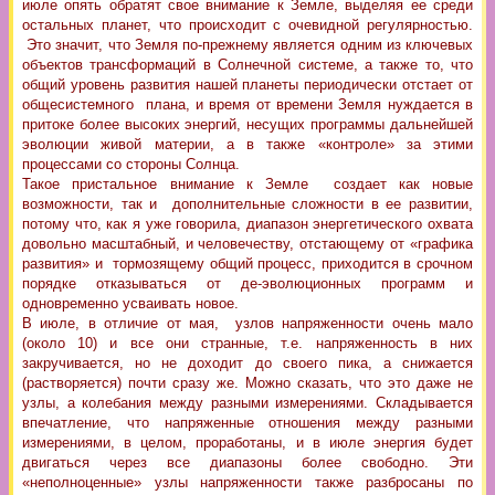
июле опять обратят свое внимание к Земле, выделяя ее среди
остальных планет, что происходит с очевидной регулярностью.
Это значит, что Земля по-прежнему является одним из ключевых
объектов трансформаций в Солнечной системе, а также то, что
общий уровень развития нашей планеты периодически отстает от
общесистемного плана, и время от времени Земля нуждается в
притоке более высоких энергий, несущих программы дальнейшей
эволюции живой материи, а в также «контроле» за этими
процессами со стороны Солнца.
Такое пристальное внимание к Земле создает как новые
возможности, так и дополнительные сложности в ее развитии,
потому что, как я уже говорила, диапазон энергетического охвата
довольно масштабный, и человечеству, отстающему от «графика
развития» и тормозящему общий процесс, приходится в срочном
порядке отказываться от де-эволюционных программ и
одновременно усваивать новое.
В июле, в отличие от мая, узлов напряженности очень мало
(около 10) и все они странные, т.е. напряженность в них
закручивается, но не доходит до своего пика, а снижается
(растворяется) почти сразу же. Можно сказать, что это даже не
узлы, а колебания между разными измерениями. Складывается
впечатление, что напряженные отношения между разными
измерениями, в целом, проработаны, и в июле энергия будет
двигаться через все диапазоны более свободно. Эти
«неполноценные» узлы напряженности также разбросаны по