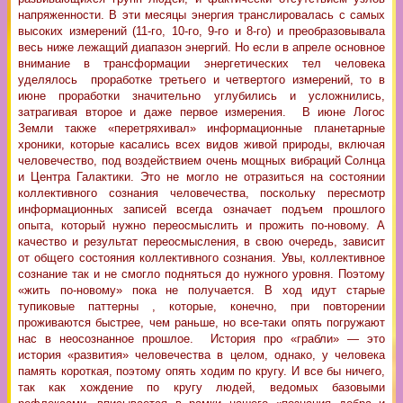
напряженности. В эти месяцы энергия транслировалась с самых
высоких измерений (11-го, 10-го, 9-го и 8-го) и преобразовывала
весь ниже лежащий диапазон энергий. Но если в апреле основное
внимание в трансформации энергетических тел человека
уделялось проработке третьего и четвертого измерений, то в
июне проработки значительно углубились и усложнились,
затрагивая второе и даже первое измерения. В июне Логос
Земли также «перетряхивал» информационные планетарные
хроники, которые касались всех видов живой природы, включая
человечество, под воздействием очень мощных вибраций Солнца
и Центра Галактики. Это не могло не отразиться на состоянии
коллективного сознания человечества, поскольку пересмотр
информационных записей всегда означает подъем прошлого
опыта, который нужно переосмыслить и прожить по-новому. А
качество и результат переосмысления, в свою очередь, зависит
от общего состояния коллективного сознания. Увы, коллективное
сознание так и не смогло подняться до нужного уровня. Поэтому
«жить по-новому» пока не получается. В ход идут старые
тупиковые паттерны , которые, конечно, при повторении
проживаются быстрее, чем раньше, но все-таки опять погружают
нас в неосознанное прошлое. История про «грабли» — это
история «развития» человечества в целом, однако, у человека
память короткая, поэтому опять ходим по кругу. И все бы ничего,
так как хождение по кругу людей, ведомых базовыми