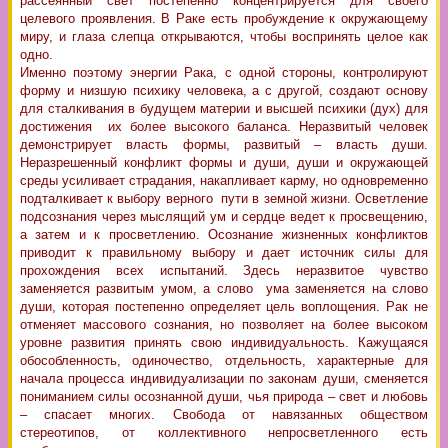
рассеянный свет постепенно концентрируется для своего
целевого проявления. В Раке есть пробуждение к окружающему
миру, и глаза слепца открываются, чтобы воспринять целое как
одно.
Именно поэтому энергии Рака, с одной стороны, контролируют
форму и низшую психику человека, а с другой, создают основу
для сталкивания в будущем материи и высшей психики (дух) для
достижения их более высокого баланса. Неразвитый человек
демонстрирует власть формы, развитый – власть души.
Неразрешенный конфликт формы и души, души и окружающей
среды усиливает страдания, накапливает карму, но одновременно
подталкивает к выбору верного пути в земной жизни. Осветление
подсознания через мыслящий ум и сердце ведет к просвещению,
а затем и к просветлению. Осознание жизненных конфликтов
приводит к правильному выбору и дает источник силы для
прохождения всех испытаний. Здесь неразвитое чувство
заменяется развитым умом, а слово ума заменяется на слово
души, которая постепенно определяет цель воплощения. Рак не
отменяет массового сознания, но позволяет на более высоком
уровне развития принять свою индивидуальность. Кажущаяся
обособленность, одиночество, отдельность, характерные для
начала процесса индивидуализации по законам души, сменяется
пониманием силы осознанной души, чья природа – свет и любовь
– спасает многих. Свобода от навязанных обществом
стереотипов, от коллективного непросветленного есть