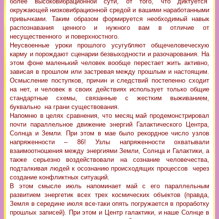
более высоковибрационной сути, от того, что диктуется
окружающей низковибрационной средой и вашими наработанными
привычками. Таким образом формируется необходимый навык
распознавания ценного и нужного вам в отличие от
несущественного и поверхностного.
Неусвоенные уроки прошлого усугубляют общечеловеческую
карму и порождают сценарии безвыходности и разочарования. На
этом фоне маленький человек вообще перестает жить активно,
зависая в прошлом или застревая между прошлым и настоящим.
Осмысление поступков, причин и следствий постепенно сходит
на нет, и человек в своих действиях использует только общие
стандартные схемы, связанные с жестким выживанием,
буквально на грани существования.
Напомню в целях сравнения, что месяц май продемонстрировал
почти параллельное движение энергий Галактического Центра,
Солнца и Земли. При этом в мае было рекордное число узлов
напряженности – 86! Узлы напряженности охватывали
взаимоотношения между энергиями Земли, Солнца и Галактики, а
также серьезно воздействовали на сознание человечества,
подталкивая людей к осознанию происходящих процессов через
создание конфликтных ситуаций.
В этом смысле июль напоминает май с его параллельным
развитием энергетик всех трех космических объектов (правда,
Земля в середине июля все-таки опять погружается в проработку
прошлых записей). При этом и Центр галактики, и наше Солнце в