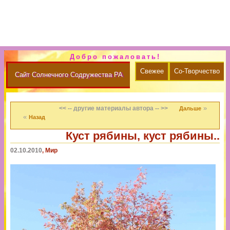
Добро пожаловать!
Свежее
Со-Творчество
Сайт Солнечного Содружества РА
»
<< -- другие материалы автора -- >>
Дальше
«
Назад
Куст рябины, куст рябины..
02.10.2010
, Мир